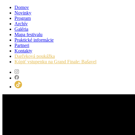
Domov
Novinky
Program
Archív
Galéria
Mapa festivalu
Praktické informácie
Partneri
Kontakty
Darčeková poukážka
Kúpiť vstupenku na Grand Finale: Bašavel