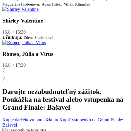
Magdaléna Hroboňová,
Adam Hilek,
Viliam Klimáček
Shirley Valentine
16.8. / 15:30
Účinkujú:
Zdena Studenková
Rómeo, Júlia a Vírus
16.8. / 17:30
Darujte nezabudnuteľný zážitok.
Poukážka na festival alebo vstupenka na
Grand Finale: Bašavel
Kúpte darčekovú poukážku tu
Kúpiť vstupenku na Grand Finale:
Bašavel