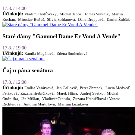
17.8. / 14:00
Účinkujú:
Vladimír Jedľovský,
Michal Jánoš,
Tomáš Vravník,
Martin
Kochan,
Miroslav Beňuš,
Silvia Soldanová,
Dana Droppová,
Daniel Žulčák
Staré dámy "Gammel Dame Er Vond A Vende"
17.8. / 19:00
Účinkujú:
Kamila Magálová,
Zdena Studenková
Čaj u pána senátora
17.8. / 12:00
Účinkujú:
Emília Vášáryová,
Ján Gallovič,
Peter Zbranek,
Lucia Medveď
Patáková / Zuzana Hrebičíková,
Marek Hlina,
Andrej Svetko,
Michal
Ondruška,
Ján Mišľan,
Vladimír Cintula,
Zuzana Hrebičíková / Vanesa
Richterová,
Antónia Martofová,
Martina Lužáková