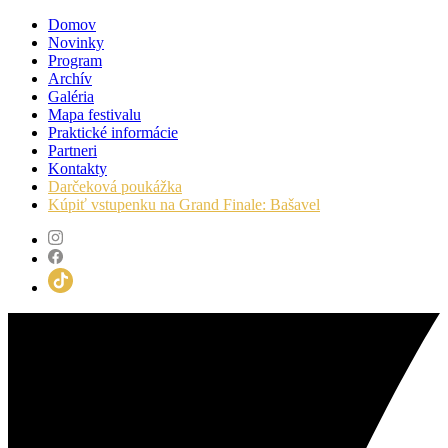
Domov
Novinky
Program
Archív
Galéria
Mapa festivalu
Praktické informácie
Partneri
Kontakty
Darčeková poukážka
Kúpiť vstupenku na Grand Finale: Bašavel