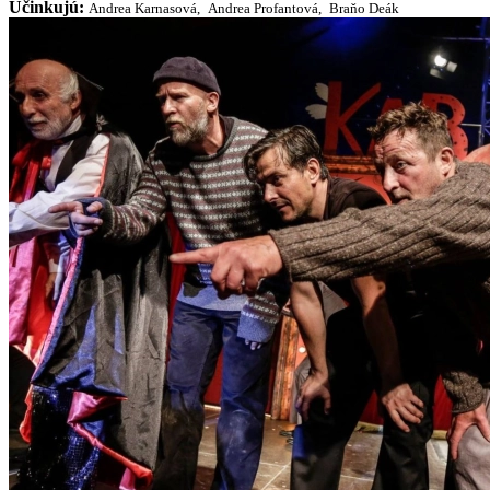
Účinkujú:
Andrea Karnasová,
Andrea Profantová,
Braňo Deák