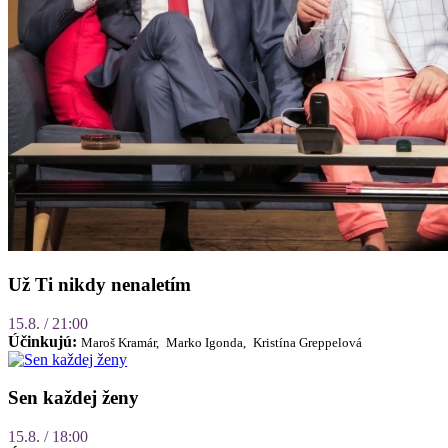
Už Ti nikdy nenaletím
15.8. / 21:00
Účinkujú:
Maroš Kramár,
Marko Igonda,
Kristína Greppelová
Sen každej ženy
15.8. / 18:00