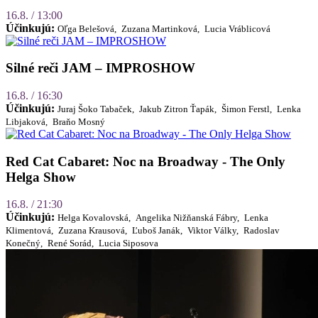
16.8. / 13:00
Účinkujú:
Oľga Belešová,
Zuzana Martinková,
Lucia Vráblicová
Silné reči JAM – IMPROSHOW
16.8. / 16:30
Účinkujú:
Juraj Šoko Tabaček,
Jakub Zitron Ťapák,
Šimon Ferstl,
Lenka
Libjaková,
Braňo Mosný
Red Cat Cabaret: Noc na Broadway - The Only
Helga Show
16.8. / 21:30
Účinkujú:
Helga Kovalovská,
Angelika Nižňanská Fábry,
Lenka
Klimentová,
Zuzana Krausová,
Ľuboš Janák,
Viktor Války,
Radoslav
Konečný,
René Sorád,
Lucia Siposova