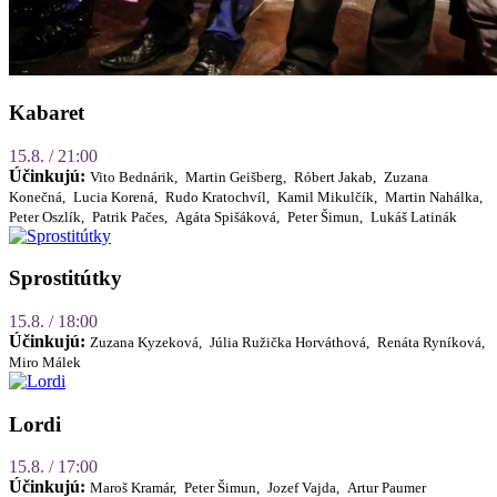
Kabaret
15.8. / 21:00
Účinkujú:
Vito Bednárik,
Martin Geišberg,
Róbert Jakab,
Zuzana
Konečná,
Lucia Korená,
Rudo Kratochvíl,
Kamil Mikulčík,
Martin Nahálka,
Peter Oszlík,
Patrik Pačes,
Agáta Spišáková,
Peter Šimun,
Lukáš Latinák
Sprostitútky
15.8. / 18:00
Účinkujú:
Zuzana Kyzeková,
Júlia Ružička Horváthová,
Renáta Ryníková,
Miro Málek
Lordi
15.8. / 17:00
Účinkujú:
Maroš Kramár,
Peter Šimun,
Jozef Vajda,
Artur Paumer