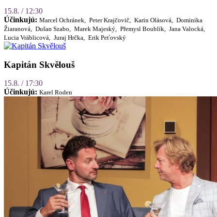
15.8. / 12:30
Účinkujú:
Marcel Ochránek,
Peter Krajčovič,
Karin Olásová,
Dominika
Žiaranová,
Dušan Szabo,
Marek Majeský,
Přemysl Boublík,
Jana Valocká,
Lucia Vráblicová,
Juraj Hrčka,
Erik Peťovský
Kapitán Skvělouš
15.8. / 17:30
Účinkujú:
Karel Roden