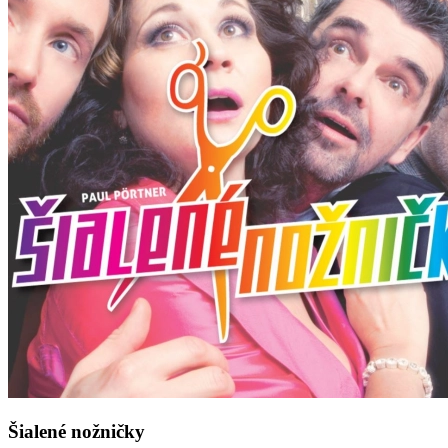
Šialené nožničky