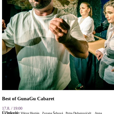
Best of GunaGu Cabaret
17.8. / 19:00
Účinkujú:
Viktor Horján,
Zuzana Šebová,
Petra Dubajová/alt.,
Anna