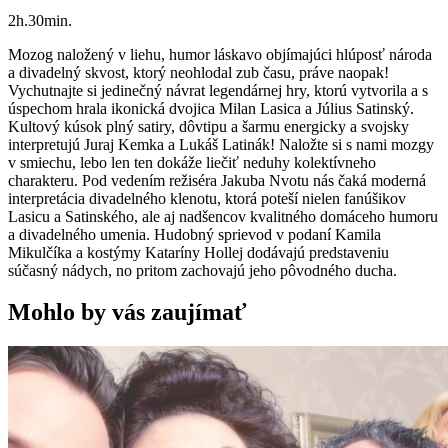
2h.30min.
Mozog naložený v liehu, humor láskavo objímajúci hlúposť národa
a divadelný skvost, ktorý neohlodal zub času, práve naopak!
Vychutnajte si jedinečný návrat legendárnej hry, ktorú vytvorila a s
úspechom hrala ikonická dvojica Milan Lasica a Július Satinský.
Kultový kúsok plný satiry, dôvtipu a šarmu energicky a svojsky
interpretujú Juraj Kemka a Lukáš Latinák! Naložte si s nami mozgy
v smiechu, lebo len ten dokáže liečiť neduhy kolektívneho
charakteru. Pod vedením režiséra Jakuba Nvotu nás čaká moderná
interpretácia divadelného klenotu, ktorá poteší nielen fanúšikov
Lasicu a Satinského, ale aj nadšencov kvalitného domáceho humoru
a divadelného umenia. Hudobný sprievod v podaní Kamila
Mikulčíka a kostýmy Kataríny Hollej dodávajú predstaveniu
súčasný nádych, no pritom zachovajú jeho pôvodného ducha.
Mohlo by vás zaujímať