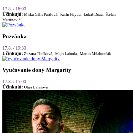
17.8. / 16:00
Účinkujú:
Mirka Gális Partlová,
Karin Haydu,
Lukáš Dóza,
Štefan
Martinovič
Pozvánka
17.8. / 19:30
Účinkujú:
Zuzana Tlučková,
Majo Labuda,
Martin Mňahončák
Vyučovanie dony Margarity
17.8. / 15:00
Účinkujú:
Oľga Belešová