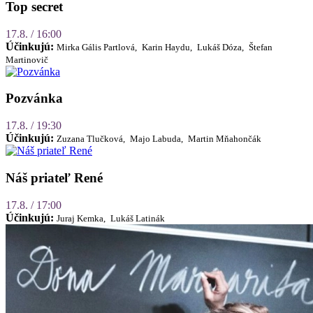
Top secret
17.8. / 16:00
Účinkujú:
Mirka Gális Partlová,
Karin Haydu,
Lukáš Dóza,
Štefan
Martinovič
Pozvánka
17.8. / 19:30
Účinkujú:
Zuzana Tlučková,
Majo Labuda,
Martin Mňahončák
Náš priateľ René
17.8. / 17:00
Účinkujú:
Juraj Kemka,
Lukáš Latinák