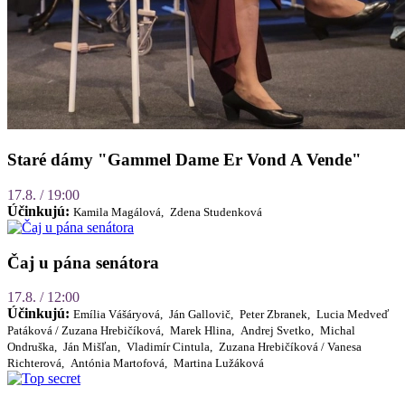
Staré dámy "Gammel Dame Er Vond A Vende"
17.8. / 19:00
Účinkujú:
Kamila Magálová,
Zdena Studenková
Čaj u pána senátora
17.8. / 12:00
Účinkujú:
Emília Vášáryová,
Ján Gallovič,
Peter Zbranek,
Lucia Medveď
Patáková / Zuzana Hrebičíková,
Marek Hlina,
Andrej Svetko,
Michal
Ondruška,
Ján Mišľan,
Vladimír Cintula,
Zuzana Hrebičíková / Vanesa
Richterová,
Antónia Martofová,
Martina Lužáková