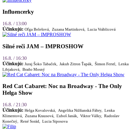
Influencerky
16.8. / 13:00
Účinkujú:
Oľga Belešová,
Zuzana Martinková,
Lucia Vráblicová
Silné reči JAM – IMPROSHOW
16.8. / 16:30
Účinkujú:
Juraj Šoko Tabaček,
Jakub Zitron Ťapák,
Šimon Ferstl,
Lenka
Libjaková,
Braňo Mosný
Red Cat Cabaret: Noc na Broadway - The Only
Helga Show
16.8. / 21:30
Účinkujú:
Helga Kovalovská,
Angelika Nižňanská Fábry,
Lenka
Klimentová,
Zuzana Krausová,
Ľuboš Janák,
Viktor Války,
Radoslav
Konečný,
René Sorád,
Lucia Siposova