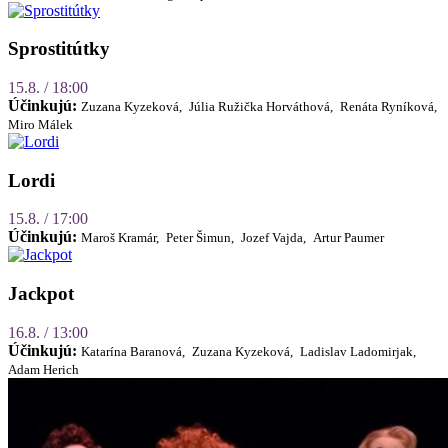
Sprostitútky
15.8. / 18:00
Účinkujú:
Zuzana Kyzeková,
Júlia Ružička Horváthová,
Renáta Ryníková,
Miro Málek
Lordi
15.8. / 17:00
Účinkujú:
Maroš Kramár,
Peter Šimun,
Jozef Vajda,
Artur Paumer
Jackpot
16.8. / 13:00
Účinkujú:
Katarína Baranová,
Zuzana Kyzeková,
Ladislav Ladomirjak,
Adam Herich