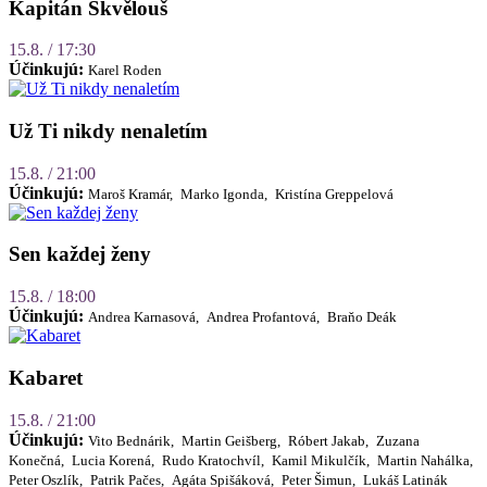
Kapitán Skvělouš
15.8. / 17:30
Účinkujú:
Karel Roden
Už Ti nikdy nenaletím
15.8. / 21:00
Účinkujú:
Maroš Kramár,
Marko Igonda,
Kristína Greppelová
Sen každej ženy
15.8. / 18:00
Účinkujú:
Andrea Karnasová,
Andrea Profantová,
Braňo Deák
Kabaret
15.8. / 21:00
Účinkujú:
Vito Bednárik,
Martin Geišberg,
Róbert Jakab,
Zuzana
Konečná,
Lucia Korená,
Rudo Kratochvíl,
Kamil Mikulčík,
Martin Nahálka,
Peter Oszlík,
Patrik Pačes,
Agáta Spišáková,
Peter Šimun,
Lukáš Latinák