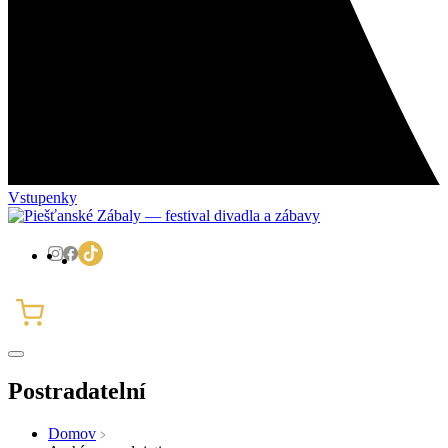
Vstupenky
Postradatelní
Domov