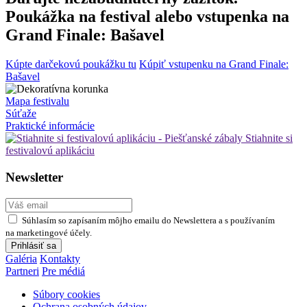
Poukážka na festival alebo vstupenka na
Grand Finale: Bašavel
Kúpte darčekovú poukážku tu
Kúpiť vstupenku na Grand Finale:
Bašavel
Mapa festivalu
Súťaže
Praktické informácie
Stiahnite si
festivalovú aplikáciu
Newsletter
Súhlasím so zapísaním môjho emailu do Newslettera a s používaním
na marketingové účely.
Prihlásiť sa
Galéria
Kontakty
Partneri
Pre médiá
Súbory cookies
Ochrana osobných údajov