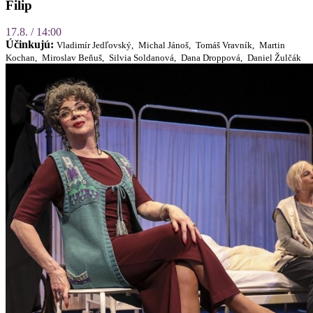
Filip
17.8. / 14:00
Účinkujú:
Vladimír Jedľovský,
Michal Jánoš,
Tomáš Vravník,
Martin
Kochan,
Miroslav Beňuš,
Silvia Soldanová,
Dana Droppová,
Daniel Žulčák