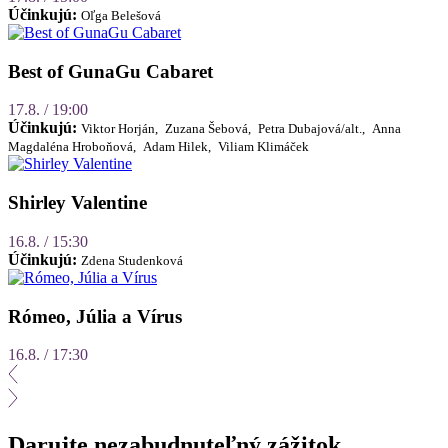
Účinkujú:
Oľga Belešová
Best of GunaGu Cabaret
17.8. / 19:00
Účinkujú:
Viktor Horján,
Zuzana Šebová,
Petra Dubajová/alt.,
Anna
Magdaléna Hroboňová,
Adam Hilek,
Viliam Klimáček
Shirley Valentine
16.8. / 15:30
Účinkujú:
Zdena Studenková
Rómeo, Júlia a Vírus
16.8. / 17:30
Darujte nezabudnuteľný zážitok.