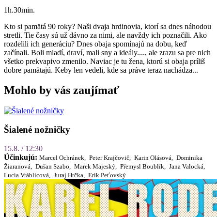
1h.30min.
Kto si pamätá 90 roky? Naši dvaja hrdinovia, ktorí sa dnes náhodou
stretli. Tie časy sú už dávno za nimi, ale navždy ich poznačili. Ako
rozdelili ich generáciu? Dnes obaja spomínajú na dobu, keď
začínali. Boli mladí, draví, mali sny a ideály...., ale zrazu sa pre nich
všetko prekvapivo zmenilo. Naviac je tu žena, ktorú si obaja príliš
dobre pamätajú. Keby len vedeli, kde sa práve teraz nachádza...
Mohlo by vás zaujímať
Šialené nožničky
15.8. / 12:30
Účinkujú:
Marcel Ochránek,
Peter Krajčovič,
Karin Olásová,
Dominika
Žiaranová,
Dušan Szabo,
Marek Majeský,
Přemysl Boublík,
Jana Valocká,
Lucia Vráblicová,
Juraj Hrčka,
Erik Peťovský