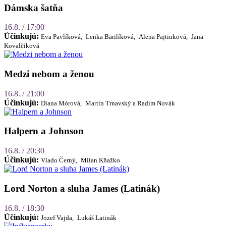
Dámska šatňa
16.8. / 17:00
Účinkujú:
Eva Pavlíková,
Lenka Barilíková,
Alena Pajtinková,
Jana
Kovalčíková
Medzi nebom a ženou
16.8. / 21:00
Účinkujú:
Diana Mórová,
Martin Trnavský a Radim Novák
Halpern a Johnson
16.8. / 20:30
Účinkujú:
Vlado Černý,
Milan Kňažko
Lord Norton a sluha James (Latinák)
16.8. / 18:30
Účinkujú:
Jozef Vajda,
Lukáš Latinák