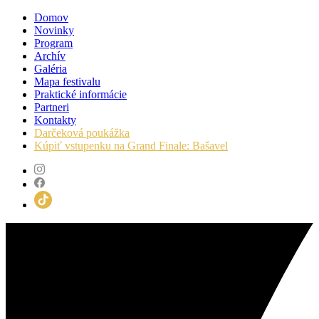
Domov
Novinky
Program
Archív
Galéria
Mapa festivalu
Praktické informácie
Partneri
Kontakty
Darčeková poukážka
Kúpiť vstupenku na Grand Finale: Bašavel