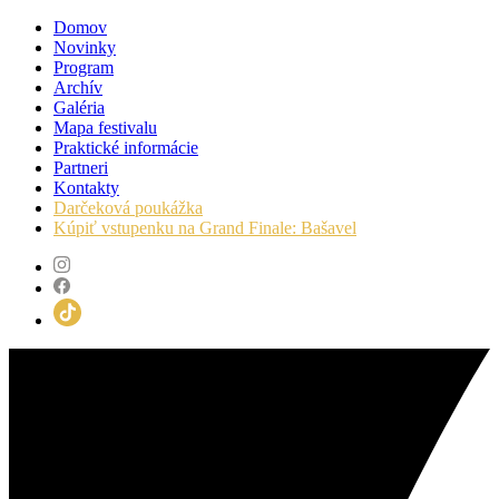
Domov
Novinky
Program
Archív
Galéria
Mapa festivalu
Praktické informácie
Partneri
Kontakty
Darčeková poukážka
Kúpiť vstupenku na Grand Finale: Bašavel