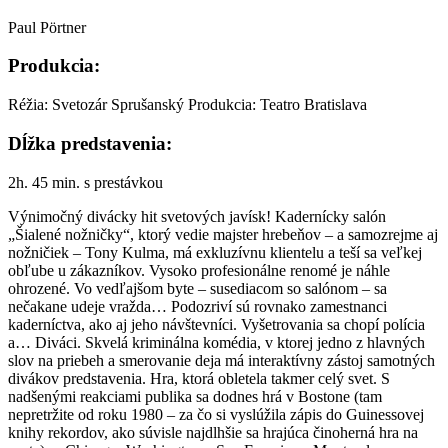
Paul Pörtner
Produkcia:
Réžia: Svetozár Sprušanský Produkcia: Teatro Bratislava
Dĺžka predstavenia:
2h. 45 min. s prestávkou
Výnimočný divácky hit svetových javísk! Kadernícky salón
„Šialené nožničky“, ktorý vedie majster hrebeňov – a samozrejme aj
nožničiek – Tony Kulma, má exkluzívnu klientelu a teší sa veľkej
obľube u zákazníkov. Vysoko profesionálne renomé je náhle
ohrozené. Vo vedľajšom byte – susediacom so salónom – sa
nečakane udeje vražda… Podozriví sú rovnako zamestnanci
kaderníctva, ako aj jeho návštevníci. Vyšetrovania sa chopí polícia
a… Diváci. Skvelá kriminálna komédia, v ktorej jedno z hlavných
slov na priebeh a smerovanie deja má interaktívny zástoj samotných
divákov predstavenia. Hra, ktorá obletela takmer celý svet. S
nadšenými reakciami publika sa dodnes hrá v Bostone (tam
nepretržite od roku 1980 – za čo si vyslúžila zápis do Guinessovej
knihy rekordov, ako súvisle najdlhšie sa hrajúca činoherná hra na