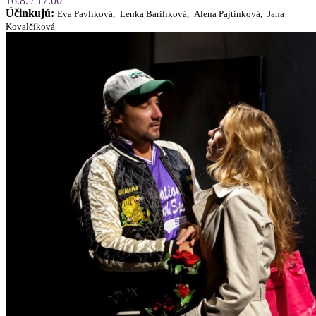
16.8. / 17:00
Účinkujú:
Eva Pavlíková,
Lenka Barilíková,
Alena Pajtinková,
Jana
Kovalčíková