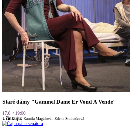
Staré dámy "Gammel Dame Er Vond A Vende"
17.8. / 19:00
Účinkujú:
Kamila Magálová,
Zdena Studenková