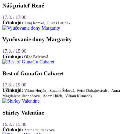
Náš priateľ René
17.8. / 17:00
Účinkujú:
Juraj Kemka,
Lukáš Latinák
Vyučovanie dony Margarity
17.8. / 15:00
Účinkujú:
Oľga Belešová
Best of GunaGu Cabaret
17.8. / 19:00
Účinkujú:
Viktor Horján,
Zuzana Šebová,
Petra Dubajová/alt.,
Anna
Magdaléna Hroboňová,
Adam Hilek,
Viliam Klimáček
Shirley Valentine
16.8. / 15:30
Účinkujú:
Zdena Studenková