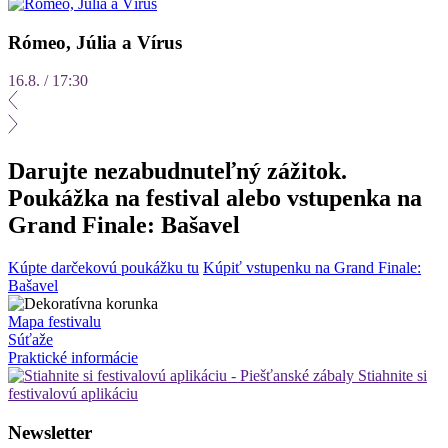
Rómeo, Júlia a Vírus
16.8. / 17:30
Darujte nezabudnuteľný zážitok.
Poukážka na festival alebo vstupenka na
Grand Finale: Bašavel
Kúpte darčekovú poukážku tu
Kúpiť vstupenku na Grand Finale:
Bašavel
Mapa festivalu
Súťaže
Praktické informácie
Stiahnite si
festivalovú aplikáciu
Newsletter