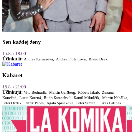
Sen každej ženy
15.8. / 18:00
Účinkujú:
Andrea Karnasová,
Andrea Profantová,
Braňo Deák
Kabaret
15.8. / 21:00
Účinkujú:
Vito Bednárik,
Martin Geišberg,
Róbert Jakab,
Zuzana
Konečná,
Lucia Korená,
Rudo Kratochvíl,
Kamil Mikulčík,
Martin Nahálka,
Peter Oszlík,
Patrik Pačes,
Agáta Spišáková,
Peter Šimun,
Lukáš Latinák