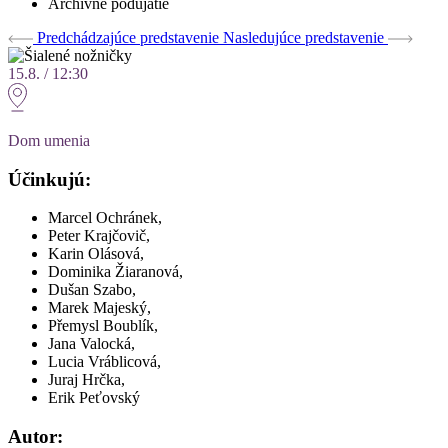
Archívne podujatie
Predchádzajúce predstavenie
Nasledujúce predstavenie
15.8. / 12:30
Dom umenia
Účinkujú:
Marcel Ochránek,
Peter Krajčovič,
Karin Olásová,
Dominika Žiaranová,
Dušan Szabo,
Marek Majeský,
Přemysl Boublík,
Jana Valocká,
Lucia Vráblicová,
Juraj Hrčka,
Erik Peťovský
Autor: