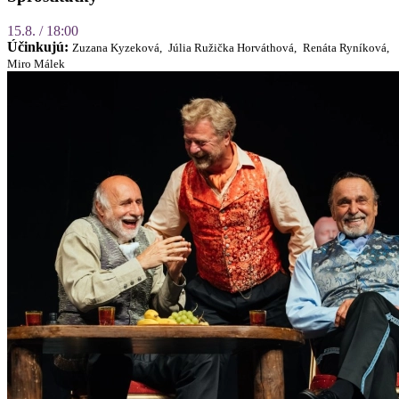
15.8. / 18:00
Účinkujú:
Zuzana Kyzeková,
Júlia Ružička Horváthová,
Renáta Ryníková,
Miro Málek