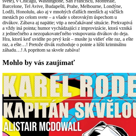
svete), v Chicagu, Washingtone, San Franciscu, Montreale,
Barcelone, Tel Avive, Budapešti, Prahe, Melbourne, Londýne,
Lodži, Honolulu, ako aj v mnohých ďalších menších aj väčších
mestách po celom svete – a všade s obrovským úspechom u
divákov. Zábava aj napätie; vtip a neočakávané situácie. Prekvapivá
a vždy iná pointa; humor vychádzajúci z improvizácie, ktorá vzniká
z jedinečného a nezopakovateľného vstupovania divákov do deja.
Hra, ktorú keď uvidíte po prvý krát – musíte ju vidieť ešte raz, a ešte
raz, a ešte…! Pretože divák rozhoduje o pointe a lúšti kriminálnu
záhadu…! A popritom sa skvele zabáva!
Mohlo by vás zaujímať