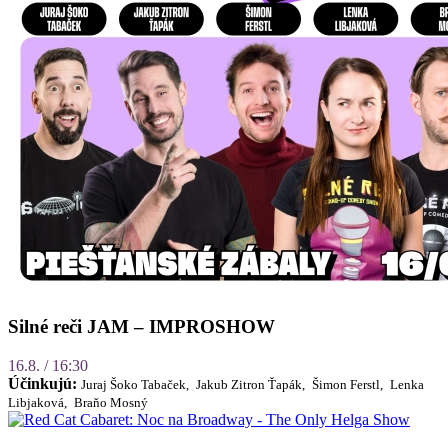
Silné reči JAM – IMPROSHOW
16.8. / 16:30
Účinkujú:
Juraj Šoko Tabaček,
Jakub Zitron Ťapák,
Šimon Ferstl,
Lenka
Libjaková,
Braňo Mosný