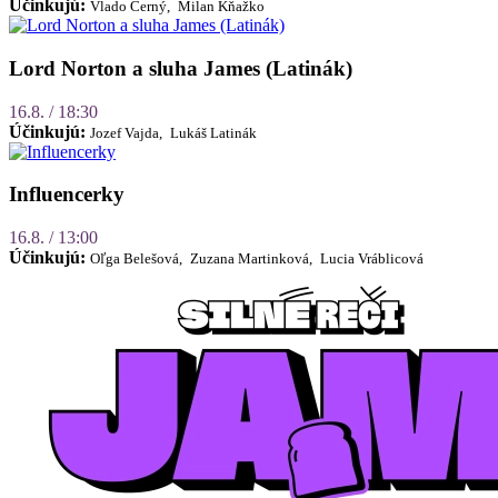
Účinkujú:
Vlado Černý,
Milan Kňažko
Lord Norton a sluha James (Latinák)
16.8. / 18:30
Účinkujú:
Jozef Vajda,
Lukáš Latinák
Influencerky
16.8. / 13:00
Účinkujú:
Oľga Belešová,
Zuzana Martinková,
Lucia Vráblicová