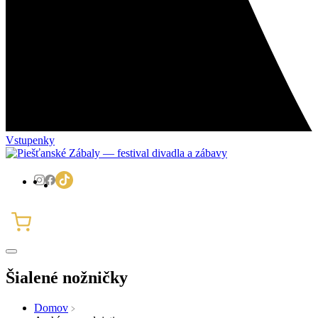
Vstupenky
Šialené nožničky
Domov