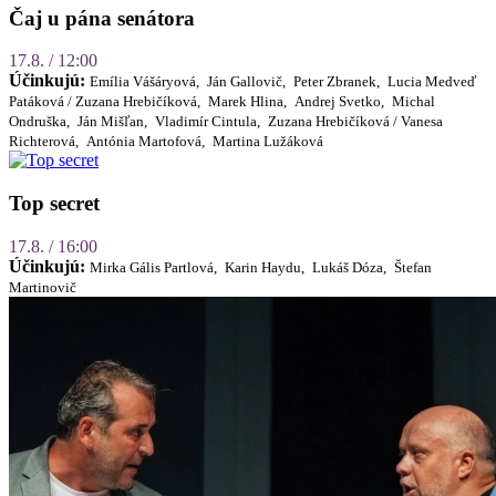
Čaj u pána senátora
17.8. / 12:00
Účinkujú:
Emília Vášáryová,
Ján Gallovič,
Peter Zbranek,
Lucia Medveď
Patáková / Zuzana Hrebičíková,
Marek Hlina,
Andrej Svetko,
Michal
Ondruška,
Ján Mišľan,
Vladimír Cintula,
Zuzana Hrebičíková / Vanesa
Richterová,
Antónia Martofová,
Martina Lužáková
Top secret
17.8. / 16:00
Účinkujú:
Mirka Gális Partlová,
Karin Haydu,
Lukáš Dóza,
Štefan
Martinovič