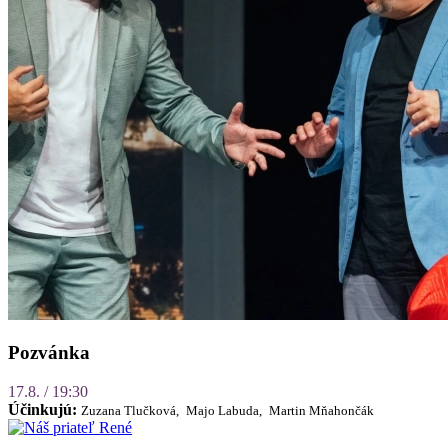
Pozvánka
17.8. / 19:30
Účinkujú:
Zuzana Tlučková,
Majo Labuda,
Martin Mňahončák