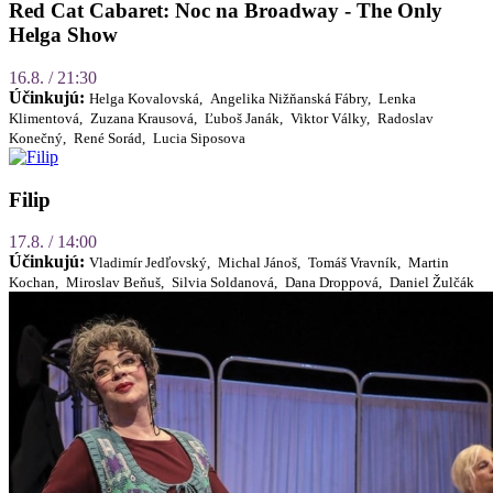
Red Cat Cabaret: Noc na Broadway - The Only
Helga Show
16.8. / 21:30
Účinkujú:
Helga Kovalovská,
Angelika Nižňanská Fábry,
Lenka
Klimentová,
Zuzana Krausová,
Ľuboš Janák,
Viktor Války,
Radoslav
Konečný,
René Sorád,
Lucia Siposova
Filip
17.8. / 14:00
Účinkujú:
Vladimír Jedľovský,
Michal Jánoš,
Tomáš Vravník,
Martin
Kochan,
Miroslav Beňuš,
Silvia Soldanová,
Dana Droppová,
Daniel Žulčák