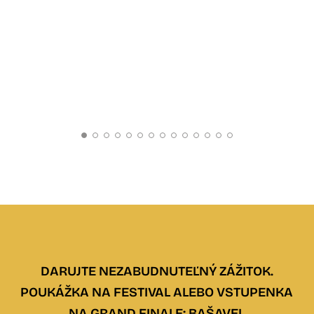
Účin
Barb
DARUJTE NEZABUDNUTEĽNÝ ZÁŽITOK.
POUKÁŽKA NA FESTIVAL ALEBO VSTUPENKA
NA GRAND FINALE: BAŠAVEL