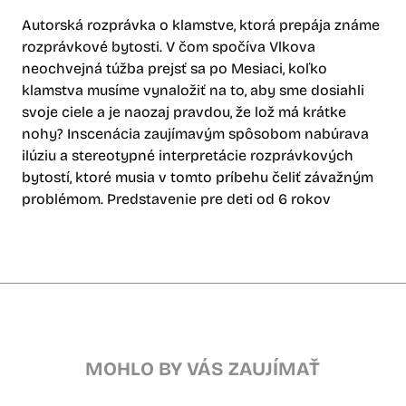
Autorská rozprávka o klamstve, ktorá prepája známe
rozprávkové bytosti. V čom spočíva Vlkova
neochvejná túžba prejsť sa po Mesiaci, koľko
klamstva musíme vynaložiť na to, aby sme dosiahli
svoje ciele a je naozaj pravdou, že lož má krátke
nohy? Inscenácia zaujímavým spôsobom nabúrava
ilúziu a stereotypné interpretácie rozprávkových
bytostí, ktoré musia v tomto príbehu čeliť závažným
problémom. Predstavenie pre deti od 6 rokov
MOHLO BY VÁS ZAUJÍMAŤ