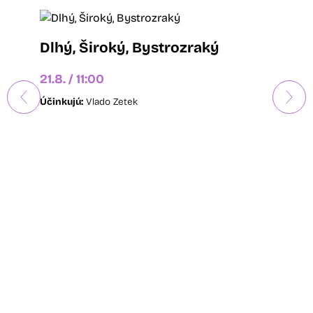
Dlhý, Široký, Bystrozraký
21.8. / 11:00
Účinkujú:
Vlado Zetek
Soľ
21.8